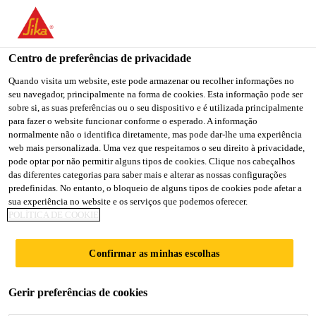
You are accessing "Sika Brasil", it seems you are accessing it
from "Estados Unidos". We have a dedicated website for your
country.
Centro de preferências de privacidade
TO
Quando visita um website, este pode armazenar ou recolher informações no
STAY ON THE SIKA
SELECT A
seu navegador, principalmente na forma de cookies. Esta informação pode ser
SIKA
BRASIL WEBSITE
COUNTRY
sobre si, as suas preferências ou o seu dispositivo e é utilizada principalmente
USA
para fazer o website funcionar conforme o esperado. A informação
normalmente não o identifica diretamente, mas pode dar-lhe uma experiência
web mais personalizada. Uma vez que respeitamos o seu direito à privacidade,
Sika Brasil
pode optar por não permitir alguns tipos de cookies. Clique nos cabeçalhos
das diferentes categorias para saber mais e alterar as nossas configurações
predefinidas. No entanto, o bloqueio de alguns tipos de cookies pode afetar a
sua experiência no website e os serviços que podemos oferecer.
POLÍTICA DE COOKIE
QUEM SOMOS
Confirmar as minhas escolhas
Gerir preferências de cookies