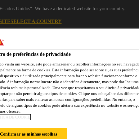
 "Estados Unidos". We have a dedicated website for your country.
SITE
SELECT A COUNTRY
ro de preferências de privacidade
o visita um website, este pode armazenar ou recolher informações no seu navegado
ipalmente na forma de cookies. Esta informação pode ser sobre si, as suas preferênci
 dispositivo e é utilizada principalmente para fazer o website funcionar conforme o
ado. A informação normalmente não o identifica diretamente, mas pode dar-lhe uma
iência web mais personalizada. Uma vez que respeitamos o seu direito à privacidad
optar por não permitir alguns tipos de cookies. Clique nos cabeçalhos das diferente
orias para saber mais e alterar as nossas configurações predefinidas. No entanto, o
asa
Automotive
Centro de Downloads
Cursos Online
eio de alguns tipos de cookies pode afetar a sua experiência no website e os serviç
os oferecer.
TICA DE COOKIE
Confirmar as minhas escolhas