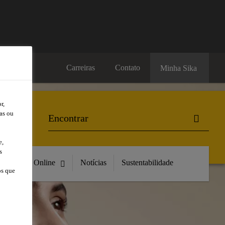
Carreiras
Contato
Minha Sika
r,
as ou
e,
s
Compre Online
Notícias
Sustentabilidade
os que