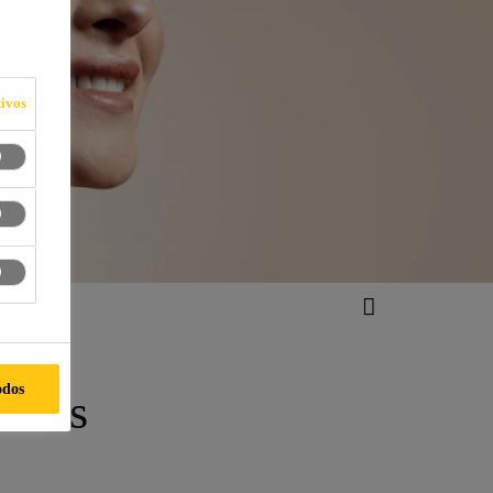
ivos
odos
iais