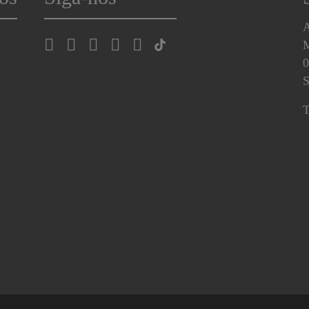
A
0
S
T