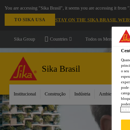
You are accessing "Sika Brasil", it seems you are accessing it from
TO SIKA USA
STAY ON THE SIKA BRASIL WEB
Sika Group
Countries
Todos os Mercados
Cent
Quand
princ
Sika Brasil
o seu
esper
exper
pode 
categ
Institucional
Construção
Indústria
Ambientes da C
bloqu
podem
POLÍ