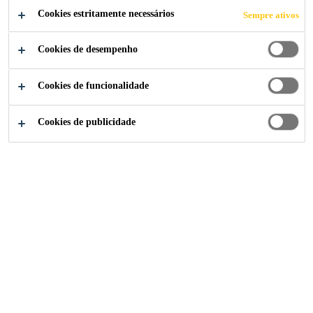
Cookies estritamente necessários
Sempre ativos
Cookies de desempenho
Institucional
...
Parceiros
Cookies de funcionalidade
Cookies de publicidade
A Sika se compromete a agregar
valor agregado genuinamente
sustentável ao longo de toda a
cadeia de valor. A empresa está
comprometida em alinhar operações
e estratégias com os princípios
universalmente aceitos nas áreas de
direitos humanos, trabalho, meio