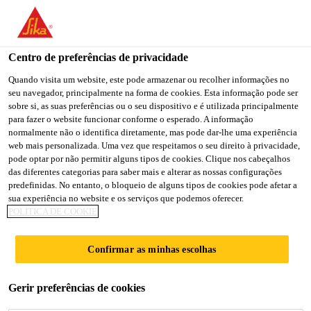
You are accessing "Sika Brasil", it seems you are accessing it
from "Estados Unidos". We have a dedicated website for your
country.
Centro de preferências de privacidade
TO
Quando visita um website, este pode armazenar ou recolher informações no
STAY ON THE SIKA
SELECT A
seu navegador, principalmente na forma de cookies. Esta informação pode ser
SIKA
BRASIL WEBSITE
COUNTRY
sobre si, as suas preferências ou o seu dispositivo e é utilizada principalmente
USA
para fazer o website funcionar conforme o esperado. A informação
normalmente não o identifica diretamente, mas pode dar-lhe uma experiência
web mais personalizada. Uma vez que respeitamos o seu direito à privacidade,
Sika Brasil
pode optar por não permitir alguns tipos de cookies. Clique nos cabeçalhos
das diferentes categorias para saber mais e alterar as nossas configurações
predefinidas. No entanto, o bloqueio de alguns tipos de cookies pode afetar a
sua experiência no website e os serviços que podemos oferecer.
POLÍTICA DE COOKIE
PARCEIROS
Confirmar as minhas escolhas
Gerir preferências de cookies