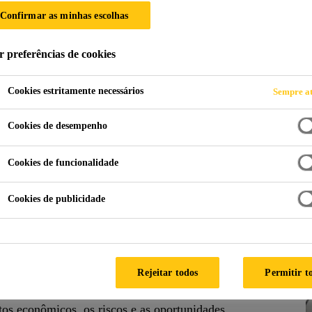
ENSÕES DA SUST
Confirmar as minhas escolhas
r preferências de cookies
Cookies estritamente necessários
Sempre at
Cookies de desempenho
Cookies de funcionalidade
Cookies de publicidade
ca
razo garantem que a Sika continue sendo uma parceira
stakeholders, agora e no futuro, e representam pilares
Rejeitar todos
Permitir t
lobal e a penetração de mercado, desde o projeto e a
tos econômicos, os riscos e as oportunidades