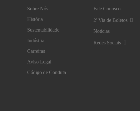
Sobre Nós
Fale Conosco
História
2ª Via de Boletos
Sustentabilidade
Notícias
Indústria
Redes Sociais
Carreiras
Aviso Legal
Código de Conduta
Aviso Legal
Proteção de Dados
Centro de Preferênc