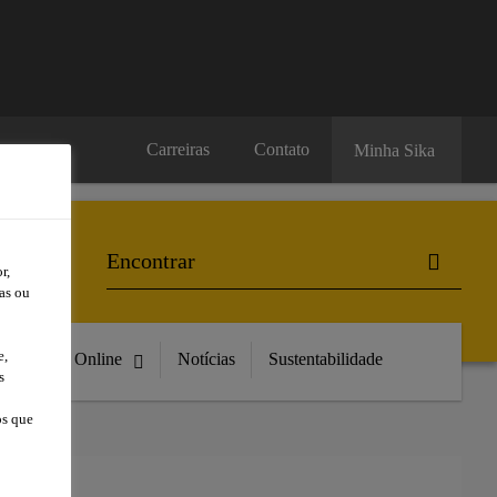
Carreiras
Contato
Minha Sika
r,
as ou
e,
Compre Online
Notícias
Sustentabilidade
s
os que