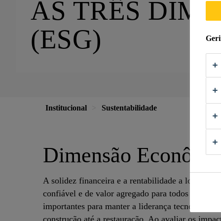
AS TRÊS DIM
(ESG)
Geri
Institucional
Sustentabilidade
Dimensão Econômi
A solidez financeira e a rentabilidade a longo p
confiável e de valor agregado para todos os seus 
importantes para manter a liderança tecnológica g
construção até a restauração. Ao avaliar os impac