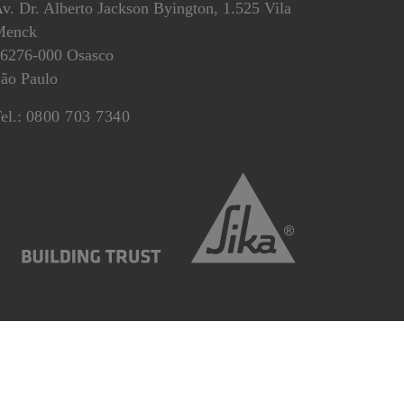
v. Dr. Alberto Jackson Byington, 1.525 Vila
Menck
6276-000 Osasco
ão Paulo
el.:
0800 703 7340
ões de Compras
Condições de Vendas