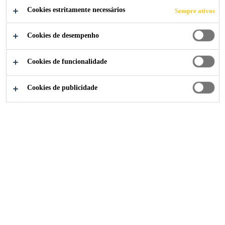
Cookies estritamente necessários
Sempre ativos
NÁUTICO
Cookies de desempenho
Cookies de funcionalidade
Notícias Sika Brasil
Lançamento Mercado Náutico
Cookies de publicidade
02/03/2021
Lançamento do Sikaflex®-591 para o
mercado náutico. Referência em questões
ecológicas por não conter componentes
prejudiciais ao meio ambiente, o produto é
um potente selante multiuso para aplicações