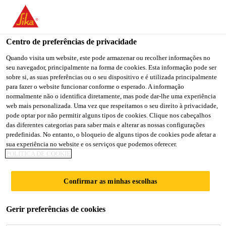
You are accessing "Sika Brasil", it seems you are accessing it
from "Estados Unidos". We have a dedicated website for your
country.
Centro de preferências de privacidade
TO
Quando visita um website, este pode armazenar ou recolher informações no
STAY ON THE SIKA
SELECT A
seu navegador, principalmente na forma de cookies. Esta informação pode ser
SIKA
BRASIL WEBSITE
COUNTRY
sobre si, as suas preferências ou o seu dispositivo e é utilizada principalmente
USA
para fazer o website funcionar conforme o esperado. A informação
normalmente não o identifica diretamente, mas pode dar-lhe uma experiência
web mais personalizada. Uma vez que respeitamos o seu direito à privacidade,
Sika Brasil
pode optar por não permitir alguns tipos de cookies. Clique nos cabeçalhos
das diferentes categorias para saber mais e alterar as nossas configurações
predefinidas. No entanto, o bloqueio de alguns tipos de cookies pode afetar a
sua experiência no website e os serviços que podemos oferecer.
POLÍTICA DE COOKIE
LANÇAMENTO DO
Confirmar as minhas escolhas
SIKAFLEX®-591
Gerir preferências de cookies
PARA O MERCADO