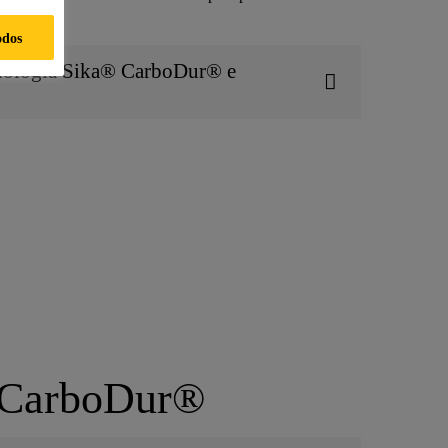
rais.
odos
cnologia Sika® CarboDur® e
® CarboDur®