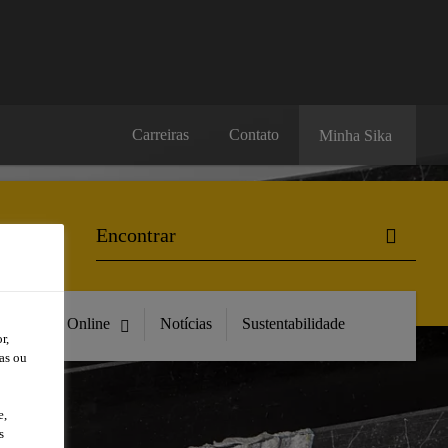
Carreiras
Contato
Minha Sika
Compre Online
Notícias
Sustentabilidade
r,
as ou
e,
s