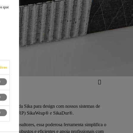
os que
ivos
 software da Sika para design com nossos sistemas de
com fibra (FRP) SikaWrap® e SikaDur®.
urais e consultores, essa poderosa ferramenta simplifica o
e reforço robustos e eficientes e apoia profissionais com