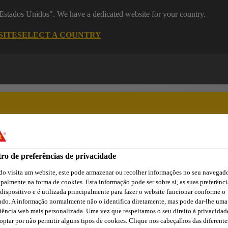
 "Estados Unidos". We have a dedicated website for your country.
SITE
SELECT A COUNTRY
ro de preferências de privacidade
asa
Automotive
Centro de Downloads
Cursos Online
o visita um website, este pode armazenar ou recolher informações no seu navegado
ipalmente na forma de cookies. Esta informação pode ser sobre si, as suas preferênci
 dispositivo e é utilizada principalmente para fazer o website funcionar conforme o
ado. A informação normalmente não o identifica diretamente, mas pode dar-lhe uma
iência web mais personalizada. Uma vez que respeitamos o seu direito à privacidad
optar por não permitir alguns tipos de cookies. Clique nos cabeçalhos das diferente