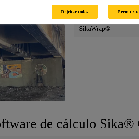
experiência em aplicações estrutu
Rejeitar todos
Permitir t
Saiba mais sobre a te
SikaWrap®
oftware de cálculo Sika