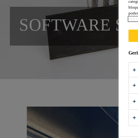
categ
bloqu
podem
SOFTWARE SI
POLÍ
Geri