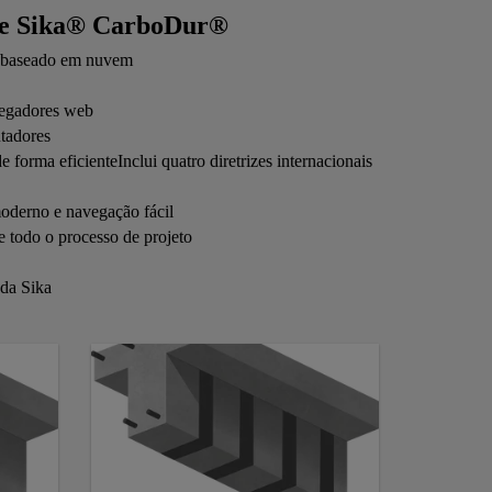
re Sika® CarboDur®
o, baseado em nuvem
vegadores web
utadores
 forma eficienteInclui quatro diretrizes internacionais
moderno e navegação fácil
e todo o processo de projeto
 da Sika