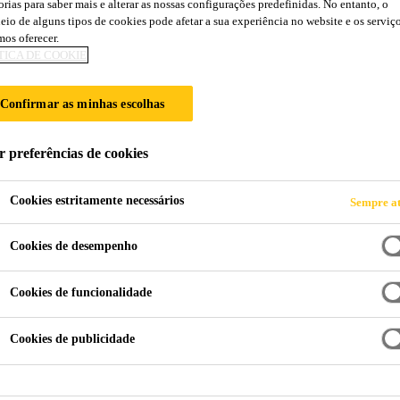
orias para saber mais e alterar as nossas configurações predefinidas. No entanto, o
eio de alguns tipos de cookies pode afetar a sua experiência no website e os serviç
os oferecer.
KA CARBODUR
TICA DE COOKIE
Confirmar as minhas escolhas
r preferências de cookies
Cookies estritamente necessários
Sempre at
Cookies de desempenho
Cookies de funcionalidade
Descubra a inovadora solução de
reforço de polímero reforçado 
Cookies de publicidade
Projetada para engenheiros estrut
processo de criação de projetos d