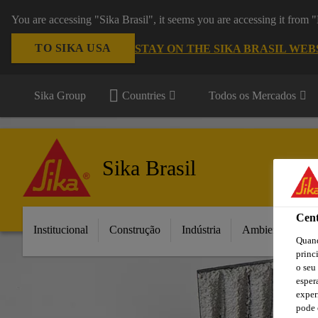
You are accessing "Sika Brasil", it seems you are accessing it from
TO SIKA USA
STAY ON THE SIKA BRASIL WEB
Sika Group
Countries
Todos os Mercados
Sika Brasil
Cent
Institucional
Construção
Indústria
Ambientes da C
Quand
princ
o seu
esper
exper
pode 