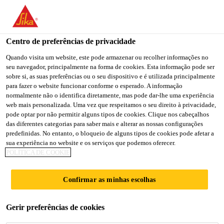
You are accessing "Sika Brasil", it seems you are accessing it
from "Estados Unidos". We have a dedicated website for your
country.
Centro de preferências de privacidade
TO
Quando visita um website, este pode armazenar ou recolher informações no
STAY ON THE SIKA
SELECT A
seu navegador, principalmente na forma de cookies. Esta informação pode ser
SIKA
BRASIL WEBSITE
COUNTRY
sobre si, as suas preferências ou o seu dispositivo e é utilizada principalmente
USA
para fazer o website funcionar conforme o esperado. A informação
normalmente não o identifica diretamente, mas pode dar-lhe uma experiência
web mais personalizada. Uma vez que respeitamos o seu direito à privacidade,
Sika Brasil
pode optar por não permitir alguns tipos de cookies. Clique nos cabeçalhos
das diferentes categorias para saber mais e alterar as nossas configurações
predefinidas. No entanto, o bloqueio de alguns tipos de cookies pode afetar a
sua experiência no website e os serviços que podemos oferecer.
POLÍTICA DE COOKIE
DIA DA
Confirmar as minhas escolhas
SEGURANÇA DO
Gerir preferências de cookies
TRABALHO