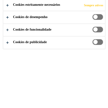
Cookies estritamente necessários
Sempre ativos
Cookies de desempenho
Notícias Sika Brasil
Dia da Segurança do Trabalho
Cookies de funcionalidade
Cookies de publicidade
28/04/2022
Saiba quais medidas e normas ajudam a
promover um ambiente seguro e saudável
para o trabalhador. Especialista da Sika fala
sobre o Dia da Segurança do Trabalho e
ressalta importância do projeto Visão Zero-
Sika 10 junto a indústria da construção civil