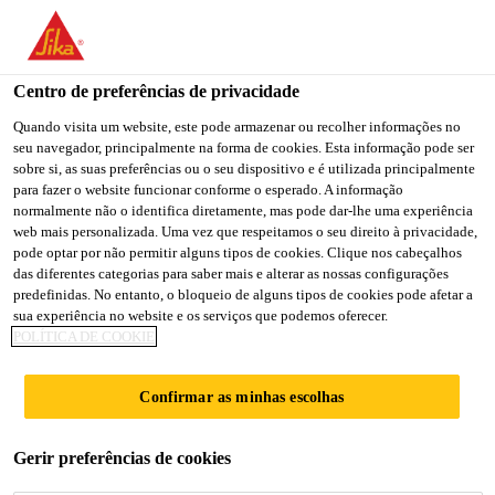
You are accessing "Sika Brasil", it seems you are accessing it
from "Estados Unidos". We have a dedicated website for your
country.
Centro de preferências de privacidade
TO
Quando visita um website, este pode armazenar ou recolher informações no
STAY ON THE SIKA
SELECT A
seu navegador, principalmente na forma de cookies. Esta informação pode ser
SIKA
BRASIL WEBSITE
COUNTRY
sobre si, as suas preferências ou o seu dispositivo e é utilizada principalmente
USA
para fazer o website funcionar conforme o esperado. A informação
normalmente não o identifica diretamente, mas pode dar-lhe uma experiência
web mais personalizada. Uma vez que respeitamos o seu direito à privacidade,
Sika Brasil
pode optar por não permitir alguns tipos de cookies. Clique nos cabeçalhos
das diferentes categorias para saber mais e alterar as nossas configurações
predefinidas. No entanto, o bloqueio de alguns tipos de cookies pode afetar a
sua experiência no website e os serviços que podemos oferecer.
POLÍTICA DE COOKIE
SIKA BRASIL
Confirmar as minhas escolhas
MARCA
Gerir preferências de cookies
PRESENÇA NO