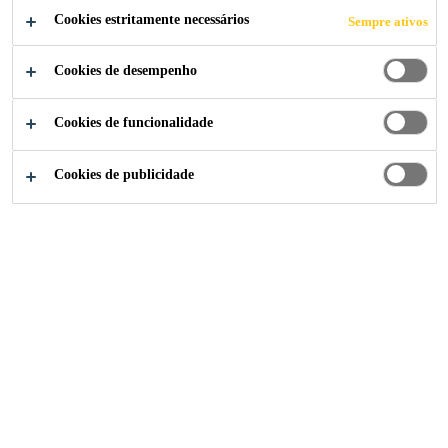
Cookies estritamente necessários
Sempre ativos
SAE CAR BODY
Cookies de desempenho
2025
Cookies de funcionalidade
Cookies de publicidade
Notícias Sika Brasil
...
Sika Brasil marca presença no
20/09/2025
A 9ª edição do SAE Car Body, um dos
principais eventos do setor automotivo no
Brasil, contou mais uma vez com a presença
da Sika. Além do estande com nossas