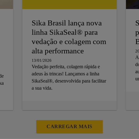
Sika Brasil lança nova
S
linha SikaSeal® para
p
vedação e colagem com
alta performance
2
A
13/01/2026
d
Vedação perfeita, colagem rápida e
a
adeus às trincas! Lançamos a linha
de
u
SikaSeal®, desenvolvida para facilitar
ika
A
a sua vida.
s
a
p
i
d
m
CARREGAR MAIS
de