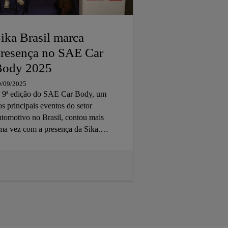
ika Brasil marca
resença no SAE Car
Body 2025
0/09/2025
 9ª edição do SAE Car Body, um
os principais eventos do setor
utomotivo no Brasil, contou mais
ma vez com a presença da Sika.
lém do estande com nossas
oluções, participamos também no
uditório, apresentando inovações
ara uma plateia composta por cerca
e 200 engenheiros das principais
ontadoras do país.