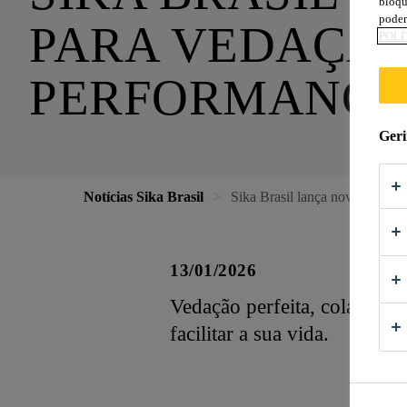
bloqu
podem
PARA VEDAÇÃO
POLÍ
PERFORMANCE
Geri
Notícias Sika Brasil
Sika Brasil lança nova linha 
13/01/2026
Vedação perfeita, colagem r
facilitar a sua vida.