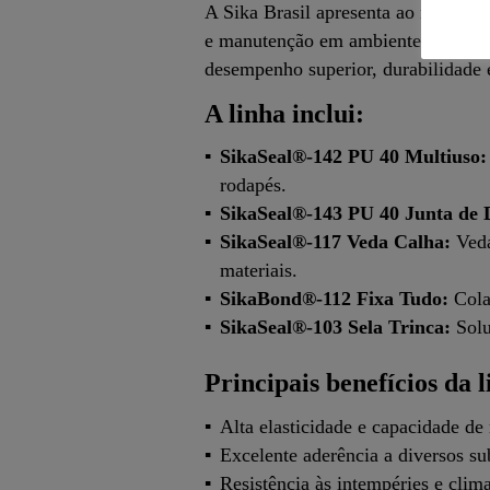
A Sika Brasil apresenta ao mercado
e manutenção em ambientes internos
desempenho superior, durabilidade 
A linha inclui:
SikaSeal®-142 PU 40 Multiuso:
rodapés.
SikaSeal®-143 PU 40 Junta de D
SikaSeal®-117 Veda Calha:
Veda
materiais.
SikaBond®-112 Fixa Tudo:
Cola 
SikaSeal®-103 Sela Trinca:
Solu
Principais benefícios da l
Alta elasticidade e capacidade d
Excelente aderência a diversos s
Resistência às intempéries e clima