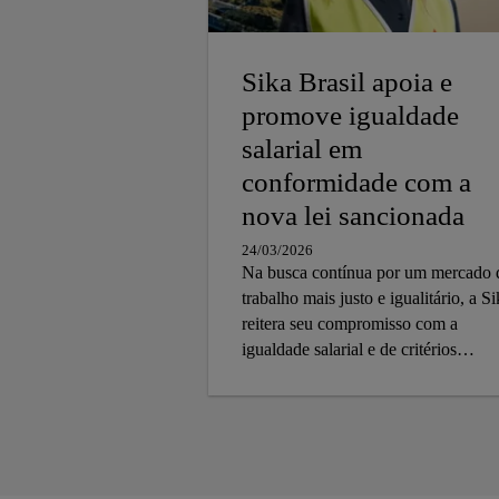
Sika Brasil apoia e
promove igualdade
salarial em
conformidade com a
nova lei sancionada
24/03/2026
Na busca contínua por um mercado 
trabalho mais justo e igualitário, a S
reitera seu compromisso com a
igualdade salarial e de critérios
remuneratórios entre homens e
mulheres Seguindo as diretrizes da le
nº 14.611, sancionada em 3 de Julho
de 2023, nós nos empenhamos em
garantir um ambiente de trabalho on