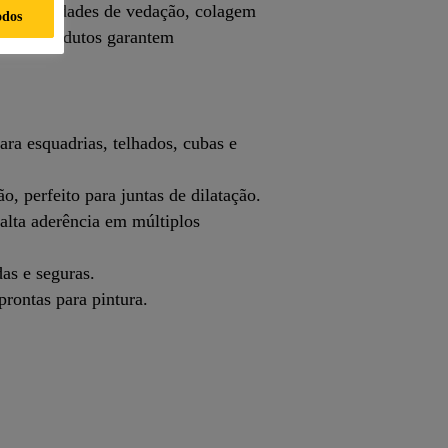
s necessidades de vedação, colagem
odos
de, os produtos garantem
para esquadrias, telhados, cubas e
 perfeito para juntas de dilatação.
alta aderência em múltiplos
das e seguras.
 prontas para pintura.