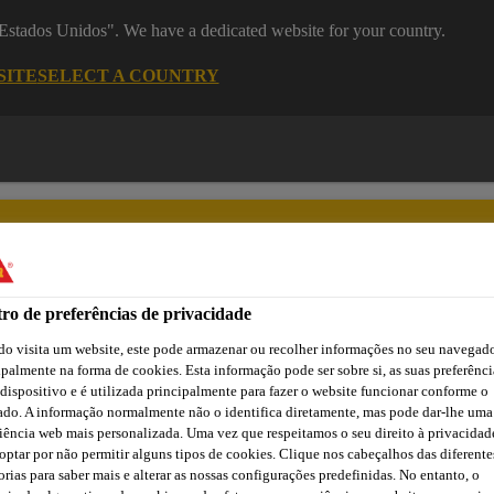
 "Estados Unidos". We have a dedicated website for your country.
SITE
SELECT A COUNTRY
ro de preferências de privacidade
o visita um website, este pode armazenar ou recolher informações no seu navegado
asa
Automotive
Centro de Downloads
Cursos Online
ipalmente na forma de cookies. Esta informação pode ser sobre si, as suas preferênci
 dispositivo e é utilizada principalmente para fazer o website funcionar conforme o
ado. A informação normalmente não o identifica diretamente, mas pode dar-lhe uma
iência web mais personalizada. Uma vez que respeitamos o seu direito à privacidad
optar por não permitir alguns tipos de cookies. Clique nos cabeçalhos das diferente
LANÇA NOVA LIN
orias para saber mais e alterar as nossas configurações predefinidas. No entanto, o