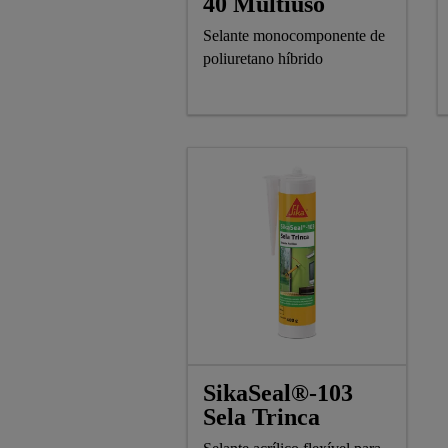
40 Multiuso
Selante monocomponente de
poliuretano híbrido
SikaSeal®-103
Sela Trinca