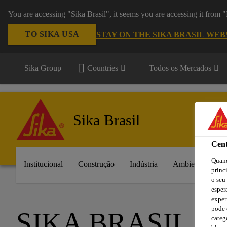
You are accessing "Sika Brasil", it seems you are accessing it from
TO SIKA USA
STAY ON THE SIKA BRASIL WEB
Sika Group
Countries
Todos os Mercados
Sika Brasil
Cent
Quand
Institucional
Construção
Indústria
Ambientes da C
princ
o seu
esper
exper
pode 
SIKA BRASIL 
categ