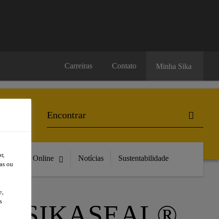
Carreiras
Contato
Minha Sika
r,
Compre Online
Notícias
Sustentabilidade
as ou
e,
s
HA SIKASEAL®