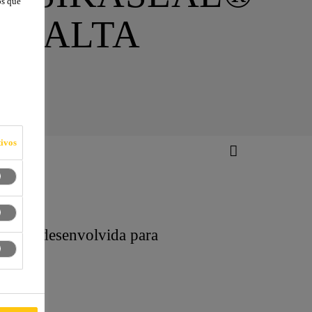
os que
M ALTA
ivos
Seal®, desenvolvida para