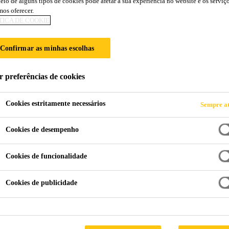
eio de alguns tipos de cookies pode afetar a sua experiência no website e os serviç
os oferecer.
 E COLAGEM CO
TICA DE COOKIE
Confirmar as minhas escolhas
r preferências de cookies
Cookies estritamente necessários
Sempre at
SikaSeal® para vedação e colagem com alta performance
Cookies de desempenho
Cookies de funcionalidade
ápida e adeus às trincas! Lançamos a linha Sika
Cookies de publicidade