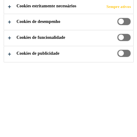
Cookies estritamente necessários
Sempre ativos
Cookies de desempenho
Notícias Sika Brasil
13/12 - Dia do Pedreiro
Cookies de funcionalidade
Cookies de publicidade
13/12/2021
Portfólio de produtos exclusivo para atender
as demandas desses profissionais. Linha é
formada por itens de alto nível, que garantem
a qualidade do serviço realizado