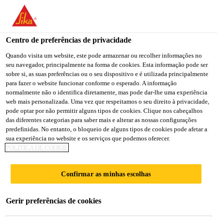
You are accessing "Sika Brasil", it seems you are accessing it
from "Estados Unidos". We have a dedicated website for your
country.
Centro de preferências de privacidade
TO
Quando visita um website, este pode armazenar ou recolher informações no
STAY ON THE SIKA
SELECT A
seu navegador, principalmente na forma de cookies. Esta informação pode ser
SIKA
BRASIL WEBSITE
COUNTRY
sobre si, as suas preferências ou o seu dispositivo e é utilizada principalmente
USA
para fazer o website funcionar conforme o esperado. A informação
normalmente não o identifica diretamente, mas pode dar-lhe uma experiência
web mais personalizada. Uma vez que respeitamos o seu direito à privacidade,
Sika Brasil
pode optar por não permitir alguns tipos de cookies. Clique nos cabeçalhos
das diferentes categorias para saber mais e alterar as nossas configurações
predefinidas. No entanto, o bloqueio de alguns tipos de cookies pode afetar a
sua experiência no website e os serviços que podemos oferecer.
POLÍTICA DE COOKIE
13/12 - DIA DO
Confirmar as minhas escolhas
PEDREIRO
Gerir preferências de cookies