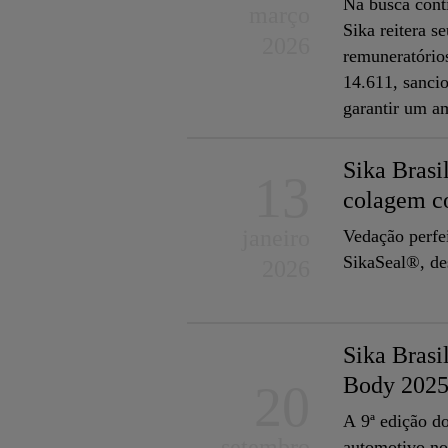
Na busca contí
março
Sika reitera s
2026
remuneratórios
14.611, sanci
garantir um a
valorizados de
Sika Brasi
13
colagem c
janeiro
Vedação perfei
SikaSeal®, des
2026
Sika Brasi
Body 202
20
A 9ª edição d
setembro
automotivo no