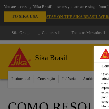
You are accessing "Sika Brasil", it seems you are accessing it from
TO SIKA USA
STAY ON THE SIKA BRASIL WEB
Sika Group
Countries
Todos os Mercados
Sika Brasil
Cent
Quand
Institucional
Construção
Indústria
Ambientes da C
princ
o seu
esper
exper
pode 
COMO RESOLV
categ
bloqu