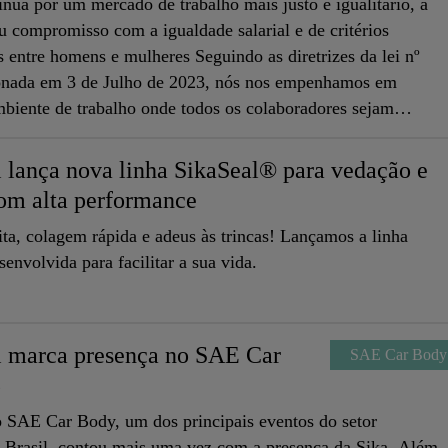
nua por um mercado de trabalho mais justo e igualitário, a
eu compromisso com a igualdade salarial e de critérios
 entre homens e mulheres Seguindo as diretrizes da lei nº
onada em 3 de Julho de 2023, nós nos empenhamos em
mbiente de trabalho onde todos os colaboradores sejam
 forma equitativa.
l lança nova linha SikaSeal® para vedação e
om alta performance
ta, colagem rápida e adeus às trincas! Lançamos a linha
envolvida para facilitar a sua vida.
l marca presença no SAE Car
SAE Car Body
5
o SAE Car Body, um dos principais eventos do setor
 Brasil, contou mais uma vez com a presença da Sika. Além