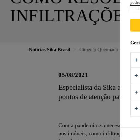
podem
INFILTRAÇÕES 
POLÍ
Geri
Notícias Sika Brasil
Cimento Queimado + Cera Lac
05/08/2021
Especialista da Sika aprese
pontos de atenção para traze
Com a pandemia e a necessidade de 
nos imóveis, como infiltrações, des