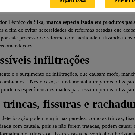
Rejeitar todos
Permitir t
nta do uso de materiais de baixa qualidade que, consequent
or Técnico da Sika,
marca especializada em produtos para
as a fim de evitar necessidades de reformas pesadas que acab
por este processo de reforma com facilidade utilizando itens 
z recomendações:
síveis infiltrações
nte é o surgimento de infiltrações, que causam mofo, manch
 ambientes. “Neste caso, é fundamental a impermeabilização 
m produtos específicos destinados para essa impermeabilizaçã
trincas, fissuras e rachadu
 deterioração podem surgir nas paredes, como as trincas, fissu
alisada com cautela, pois se não forem tratadas, podem caus
ormalmente, trincas ou fissuras rasas na vertical ou horizonta