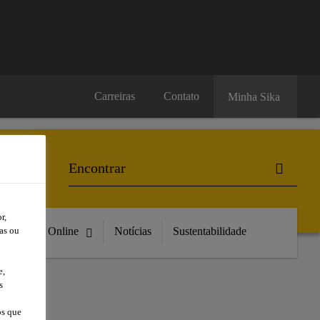
Carreiras
Contato
Minha Sika
r,
Compre Online
Notícias
Sustentabilidade
as ou
e,
s
DE
os que