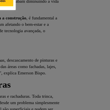
odos
emente, acabam diminuindo a vida
 a construção
, é fundamental a
am afetando o bem-estar e a
de tecnologia avançada, o
as, descascamento de pinturas e
das áreas como fachadas, lajes,
o”, explica Emerson Bispo.
ras
ras e rachaduras. Toda trinca,
ar desde um problema simplesmente
l são superficiais e podem ser