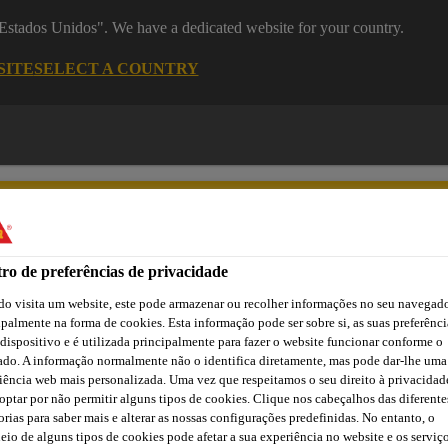
 "Estados Unidos". We have a dedicated website for your country.
SITE
SELECT A COUNTRY
ro de preferências de privacidade
o visita um website, este pode armazenar ou recolher informações no seu navegado
asa
Automotive
Centro de Downloads
Cursos Online
ipalmente na forma de cookies. Esta informação pode ser sobre si, as suas preferênci
 dispositivo e é utilizada principalmente para fazer o website funcionar conforme o
ado. A informação normalmente não o identifica diretamente, mas pode dar-lhe uma
iência web mais personalizada. Uma vez que respeitamos o seu direito à privacidad
optar por não permitir alguns tipos de cookies. Clique nos cabeçalhos das diferente
ER PROBLEMAS 
orias para saber mais e alterar as nossas configurações predefinidas. No entanto, o
eio de alguns tipos de cookies pode afetar a sua experiência no website e os serviç