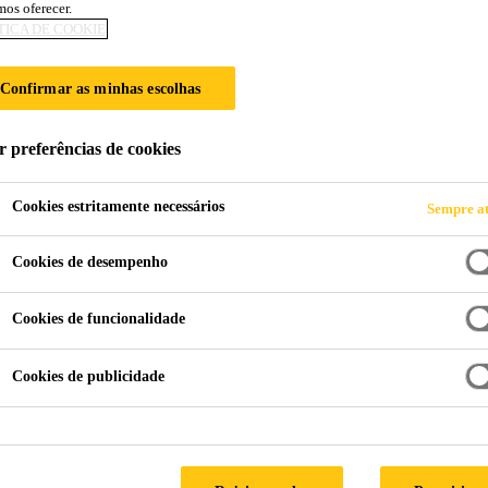
os oferecer.
E ESTRUTURAIS 
TICA DE COOKIE
Confirmar as minhas escolhas
r preferências de cookies
a Portokoll
Cookies estritamente necessários
Sempre at
Cookies de desempenho
nta dicas que podem ajudar a solucionar questões
Cookies de funcionalidade
r conforto e segurança aos lares
Cookies de publicidade
ficar mais tempo dentro de casa, as pessoas passaram a dar
cascamento, trincas, goteiras, entre outros. Muitas vezes, es