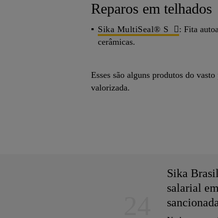
Reparos em telhados
Sika MultiSeal® S
: Fita auto
cerâmicas.
Esses são alguns produtos do vasto 
valorizada.
Sika Brasi
salarial e
24
sancionad