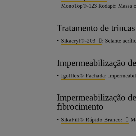
MonoTop®-123 Rodapé: Massa co
Tratamento de trincas 
Sikacryl®-203
: Selante acríl
Impermeabilização de
Igolflex® Fachada
: Impermeabil
Impermeabilização de 
fibrocimento
SikaFill® Rápido Branco:
Man