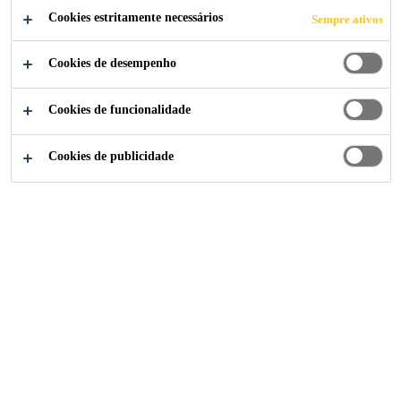
Cookies estritamente necessários
Sempre ativos
EPÓXI E ACRÍLICO
Cookies de desempenho
Cookies de funcionalidade
Notícias Sika Brasil
Argamassa de Tamponamento
Cookies de publicidade
26/08/2021
Produto é ideal para a limpeza pós-obra,
eliminando resíduos de rejunte e manchas de
tinta