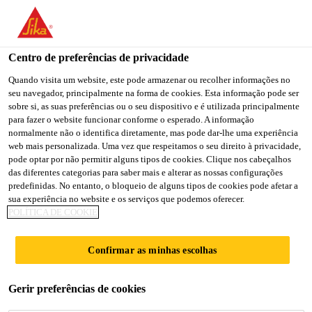
You are accessing "Sika Brasil", it seems you are accessing it
from "Estados Unidos". We have a dedicated website for your
country.
Centro de preferências de privacidade
TO
Quando visita um website, este pode armazenar ou recolher informações no
STAY ON THE SIKA
SELECT A
seu navegador, principalmente na forma de cookies. Esta informação pode ser
SIKA
BRASIL WEBSITE
COUNTRY
sobre si, as suas preferências ou o seu dispositivo e é utilizada principalmente
USA
para fazer o website funcionar conforme o esperado. A informação
normalmente não o identifica diretamente, mas pode dar-lhe uma experiência
web mais personalizada. Uma vez que respeitamos o seu direito à privacidade,
Sika Brasil
pode optar por não permitir alguns tipos de cookies. Clique nos cabeçalhos
das diferentes categorias para saber mais e alterar as nossas configurações
predefinidas. No entanto, o bloqueio de alguns tipos de cookies pode afetar a
sua experiência no website e os serviços que podemos oferecer.
POLÍTICA DE COOKIE
LIGAMAX®
Confirmar as minhas escolhas
APRESENTA
Gerir preferências de cookies
REMOVEDOR DE