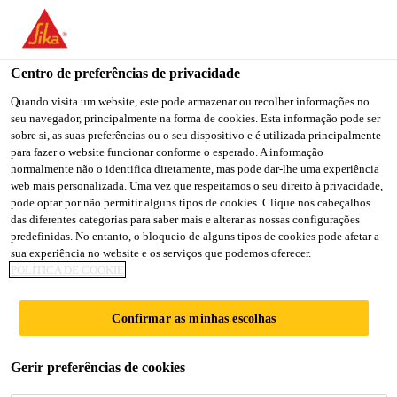
You are accessing "Sika Brasil", it seems you are accessing it
from "Estados Unidos". We have a dedicated website for your
country.
Centro de preferências de privacidade
TO
Quando visita um website, este pode armazenar ou recolher informações no
STAY ON THE SIKA
SELECT A
seu navegador, principalmente na forma de cookies. Esta informação pode ser
SIKA
BRASIL WEBSITE
COUNTRY
sobre si, as suas preferências ou o seu dispositivo e é utilizada principalmente
USA
para fazer o website funcionar conforme o esperado. A informação
normalmente não o identifica diretamente, mas pode dar-lhe uma experiência
web mais personalizada. Uma vez que respeitamos o seu direito à privacidade,
Sika Brasil
pode optar por não permitir alguns tipos de cookies. Clique nos cabeçalhos
das diferentes categorias para saber mais e alterar as nossas configurações
predefinidas. No entanto, o bloqueio de alguns tipos de cookies pode afetar a
sua experiência no website e os serviços que podemos oferecer.
POLÍTICA DE COOKIE
LIGAMAX
Confirmar as minhas escolhas
APRESENTA
Gerir preferências de cookies
FORMAS DE