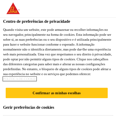
You are accessing "Sika Brasil", it seems you are accessing it
from "Estados Unidos". We have a dedicated website for your
country.
Centro de preferências de privacidade
TO
Quando visita um website, este pode armazenar ou recolher informações no
STAY ON THE SIKA
SELECT A
seu navegador, principalmente na forma de cookies. Esta informação pode ser
SIKA
BRASIL WEBSITE
COUNTRY
sobre si, as suas preferências ou o seu dispositivo e é utilizada principalmente
USA
para fazer o website funcionar conforme o esperado. A informação
normalmente não o identifica diretamente, mas pode dar-lhe uma experiência
web mais personalizada. Uma vez que respeitamos o seu direito à privacidade,
Sika Brasil
pode optar por não permitir alguns tipos de cookies. Clique nos cabeçalhos
das diferentes categorias para saber mais e alterar as nossas configurações
predefinidas. No entanto, o bloqueio de alguns tipos de cookies pode afetar a
sua experiência no website e os serviços que podemos oferecer.
POLÍTICA DE COOKIE
SIKA PARTICIPA
Confirmar as minhas escolhas
DA FEICON E
Gerir preferências de cookies
APRESENTA NOVA