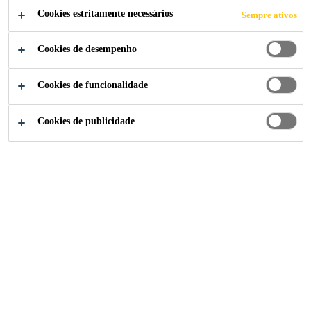
Cookies estritamente necessários
Sempre ativos
CAMPANHA AOS
Cookies de desempenho
VISITANTES
Cookies de funcionalidade
Cookies de publicidade
Notícias Sika Brasil
Feicon 2023
14/04/2023
“Toda obra, tudo Sika” apresenta todas as
possibilidades da marca em uma construção
ou reforma