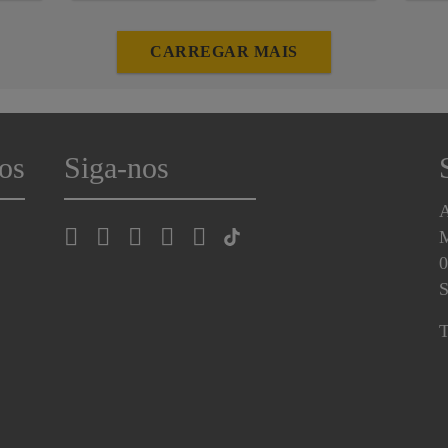
i
d
m
CARREGAR MAIS
de
os
Siga-nos
A
0
S
T