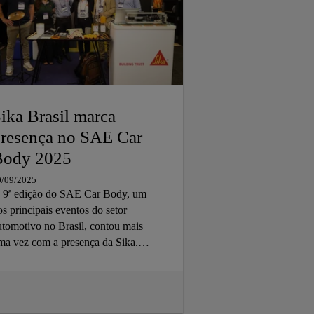
ika Brasil marca
resença no SAE Car
Body 2025
0/09/2025
 9ª edição do SAE Car Body, um
os principais eventos do setor
utomotivo no Brasil, contou mais
ma vez com a presença da Sika.
lém do estande com nossas
oluções, participamos também no
uditório, apresentando inovações
ara uma plateia composta por cerca