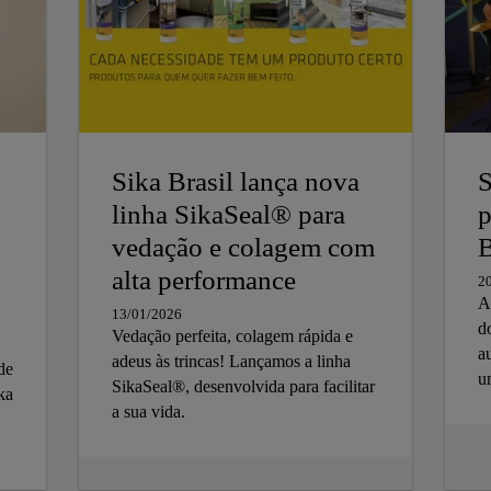
Sika Brasil lança nova
S
linha SikaSeal® para
p
vedação e colagem com
alta performance
2
A
13/01/2026
d
Vedação perfeita, colagem rápida e
a
adeus às trincas! Lançamos a linha
de
u
SikaSeal®, desenvolvida para facilitar
ika
A
a sua vida.
s
a
p