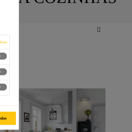
ivos
odos