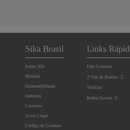
mulheres Seguindo as diretrizes da le
nº 14.611, sancionada em 3 de Julho
de 2023, nós nos empenhamos em
garantir um ambiente de trabalho on
todos os colaboradores sejam
valorizados de forma equitativa.
Sika Brasil
Links Rápid
Sobre Nós
Fale Conosco
História
2ª Via de Boletos
Sustentabilidade
Notícias
Indústria
Redes Sociais
Carreiras
Aviso Legal
Código de Conduta