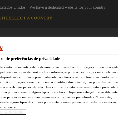
 "Estados Unidos". We have a dedicated website for your country.
SITE
SELECT A COUNTRY
ro de preferências de privacidade
o visita um website, este pode armazenar ou recolher informações no seu navegado
ipalmente na forma de cookies. Esta informação pode ser sobre si, as suas preferênci
 dispositivo e é utilizada principalmente para fazer o website funcionar conforme o
ado. A informação normalmente não o identifica diretamente, mas pode dar-lhe uma
asa
Automotive
Centro de Downloads
Cursos Online
iência web mais personalizada. Uma vez que respeitamos o seu direito à privacidad
optar por não permitir alguns tipos de cookies. Clique nos cabeçalhos das diferente
orias para saber mais e alterar as nossas configurações predefinidas. No entanto, o
eio de alguns tipos de cookies pode afetar a sua experiência no website e os serviç
os oferecer.
E DECORAÇÃO P
TICA DE COOKIE