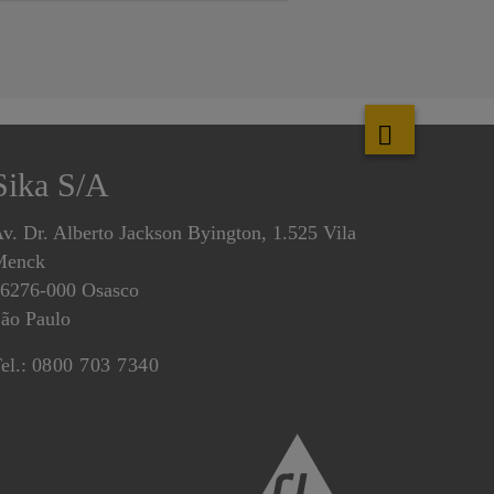
e 200 engenheiros das principais
ontadoras do país.
Sika S/A
v. Dr. Alberto Jackson Byington, 1.525 Vila
Menck
6276-000 Osasco
ão Paulo
el.:
0800 703 7340