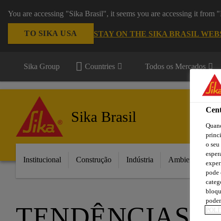
You are accessing "Sika Brasil", it seems you are accessing it from
TO SIKA USA
STAY ON THE SIKA BRASIL WEB
Sika Group
Countries
Todos os Mercados
Cent
Sika Brasil
Quand
princ
o seu
esper
Institucional
Construção
Indústria
Ambientes da C
exper
pode 
categ
bloqu
podem
TENDÊNCIAS D
POLÍ