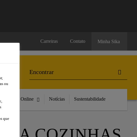
Carreiras
Contato
Minha Sika
r,
as ou
Compre Online
Notícias
Sustentabilidade
e,
s
os que
ARA COZINHAS