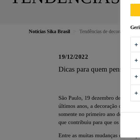
Geri
Notícias Sika Brasil
Tendências de decoração para
19/12/2022
Dicas para quem pensa em 
São Paulo, 19 dezembro de 2022 – 
últimos anos, a decoração de casa
somente no primeiro ano de isolame
que contribuiu para que os lares a
Entre as muitas mudanças de compor