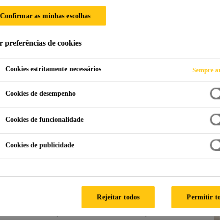
Confirmar as minhas escolhas
r preferências de cookies
 cozinhas
Cookies estritamente necessários
Sempre at
Cookies de desempenho
começar o novo ano com a casa de cara nova
Cookies de funcionalidade
Cookies de publicidade
Entre as pesquisas que mais cresceram no Google nos
 é uma das principais, tendo aumentado em 40%
nto social. A aderência ao homeoffice foi outro fator
parecessem como protagonistas nas buscas.
Rejeitar todos
Permitir t
tamento social, a cozinha deixou de ser,