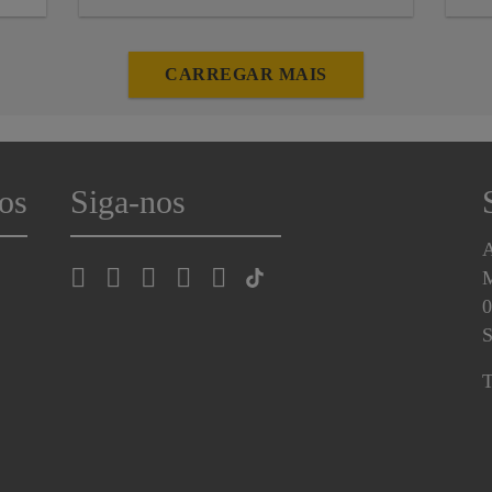
p
i
d
m
CARREGAR MAIS
de
os
Siga-nos
A
0
S
T