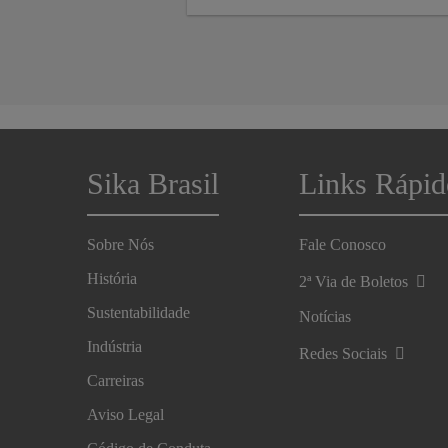
mulheres Seguindo as diretrizes da le
nº 14.611, sancionada em 3 de Julho
de 2023, nós nos empenhamos em
garantir um ambiente de trabalho on
todos os colaboradores sejam
valorizados de forma equitativa.
Sika Brasil
Links Rápid
Sobre Nós
Fale Conosco
História
2ª Via de Boletos
Sustentabilidade
Notícias
Indústria
Redes Sociais
Carreiras
Aviso Legal