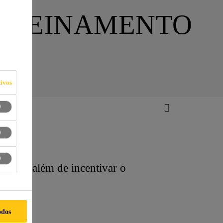
 TREINAMENTO
ivos
ários, além de incentivar o
odos