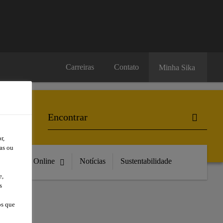
Carreiras
Contato
Minha Sika
r,
as ou
Compre Online
Notícias
Sustentabilidade
e,
s
os que
DE