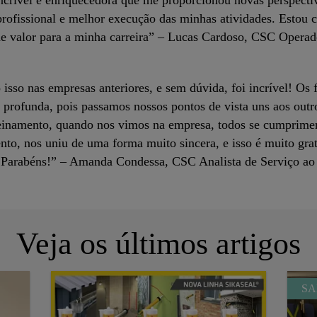
ncrível e enriquecedora que me proporcionou novas perspectiv
ofissional e melhor execução das minhas atividades. Estou 
de valor para a minha carreira” – Lucas Cardoso, CSC Operad
isso nas empresas anteriores, e sem dúvida, foi incrível! Os
 profunda, pois passamos nossos pontos de vista uns aos out
einamento, quando nos vimos na empresa, todos se cumprimen
nto, nos uniu de uma forma muito sincera, e isso é muito gra
 Parabéns!” – Amanda Condessa, CSC Analista de Serviço ao 
Veja os últimos artigos
SA