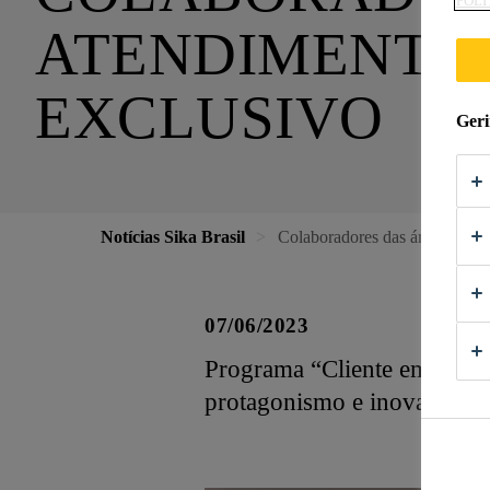
POLÍ
ATENDIMENTO 
EXCLUSIVO
Geri
Notícias Sika Brasil
Colaboradores das áreas de at
07/06/2023
Programa “Cliente em Primei
protagonismo e inovação no