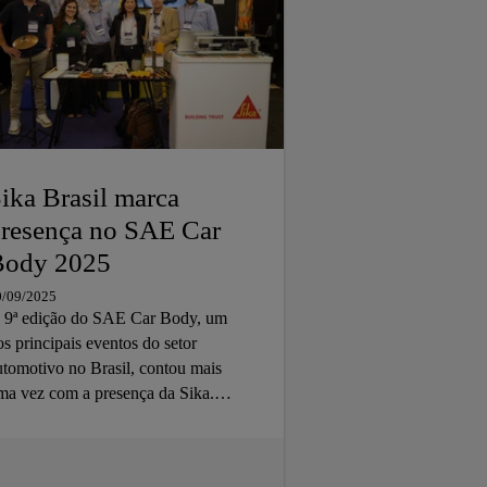
ika Brasil marca
resença no SAE Car
Body 2025
0/09/2025
 9ª edição do SAE Car Body, um
os principais eventos do setor
utomotivo no Brasil, contou mais
ma vez com a presença da Sika.
lém do estande com nossas
oluções, participamos também no
uditório, apresentando inovações