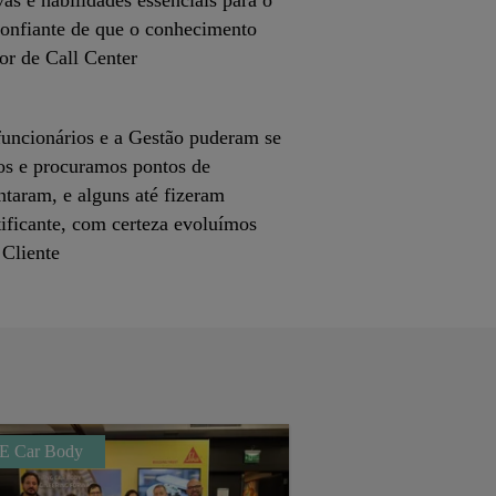
as e habilidades essenciais para o
confiante de que o conhecimento
or de Call Center
 funcionários e a Gestão puderam se
ros e procuramos pontos de
taram, e alguns até fizeram
tificante, com certeza evoluímos
Cliente
E Car Body