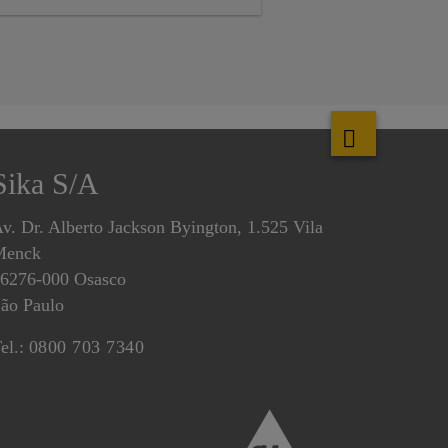
ara uma plateia composta por cerca
e 200 engenheiros das principais
ontadoras do país.
Sika S/A
v. Dr. Alberto Jackson Byington, 1.525 Vila
Menck
6276-000 Osasco
ão Paulo
el.:
0800 703 7340