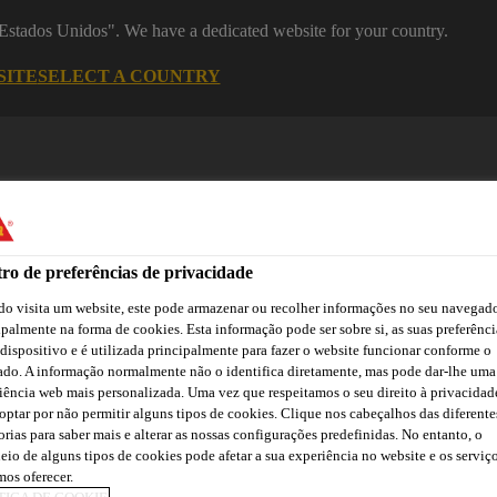
 "Estados Unidos". We have a dedicated website for your country.
SITE
SELECT A COUNTRY
ro de preferências de privacidade
o visita um website, este pode armazenar ou recolher informações no seu navegado
ipalmente na forma de cookies. Esta informação pode ser sobre si, as suas preferênci
 dispositivo e é utilizada principalmente para fazer o website funcionar conforme o
asa
Automotive
Centro de Downloads
Cursos Online
ado. A informação normalmente não o identifica diretamente, mas pode dar-lhe uma
iência web mais personalizada. Uma vez que respeitamos o seu direito à privacidad
optar por não permitir alguns tipos de cookies. Clique nos cabeçalhos das diferente
orias para saber mais e alterar as nossas configurações predefinidas. No entanto, o
eio de alguns tipos de cookies pode afetar a sua experiência no website e os serviç
ES DAS ÁREAS 
os oferecer.