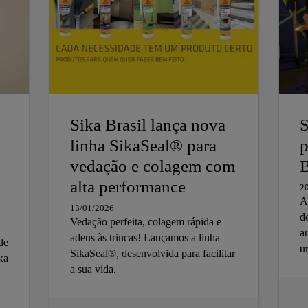
Sika Brasil lança nova
S
linha SikaSeal® para
p
vedação e colagem com
alta performance
2
A
13/01/2026
d
Vedação perfeita, colagem rápida e
a
adeus às trincas! Lançamos a linha
de
u
SikaSeal®, desenvolvida para facilitar
ika
A
a sua vida.
s
a