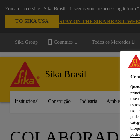
You are accessing "Sika Brasil", it seems you are accessing it from
TO SIKA USA
STAY ON THE SIKA BRASIL WEB
Sika Group
Countries
Todos os Mercados
Sika Brasil
Cent
Quand
princ
o seu
Institucional
Construção
Indústria
Ambientes da C
esper
exper
pode 
categ
bloqu
COLABORADOR
podem