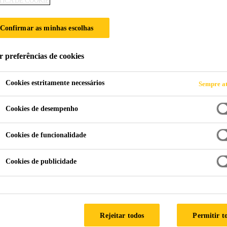
TICA DE COOKIE
PARTICIPAM DE
Confirmar as minhas escolhas
r preferências de cookies
Cookies estritamente necessários
Sempre at
Cookies de desempenho
endimento participam de treinamento exclusivo
Cookies de funcionalidade
Cookies de publicidade
ro Lugar” proporciona integração entre funcion
 atendimento ao cliente
Rejeitar todos
Permitir t