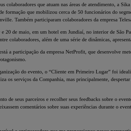
us colaboradores que atuam nas áreas de atendimento, a Sika
e formação que mobilizou cerca de 50 funcionários do segm
nville. Também participaram colaboradores da empresa Telesa
9 e 20 de maio, em um hotel em Jundiaí, no interior de São
entre colaboradores, além de uma série de dinâmicas, apresent
 está a participação da empresa NetProfit, que desenvolve met
protagonismo.
anização do evento, o “Cliente em Primeiro Lugar” foi idea
iza os serviços da Companhia, mas principalmente, despertar
o de seus parceiros e recolher seus feedbacks sobre o evento
deixassem comentários sobre suas experiências durante o even